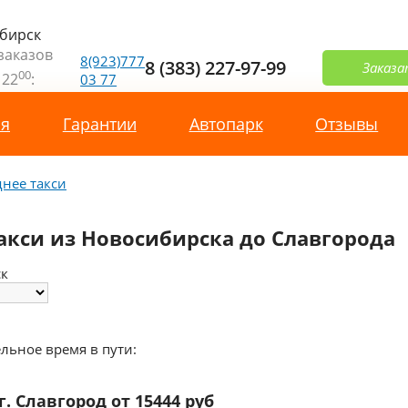
бирск
заказов
8(923)777
8 (383) 227-97-99
Заказа
00
 22
:
03 77
ая
Гарантии
Автопарк
Отзывы
нее такси
такси из Новосибирска до Славгорода
ск
льное время в пути:
г. Славгород от 15444 руб