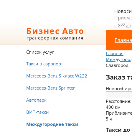
Новоси
Прием 
00
с 8
до
Бизнес Авто
трансферная компания
Главн
Список услуг
Главная
Междугород
Такси в аэропорт
Славгород
Заказ 
Mercedes-Benz S-класс W222
Mercedes-Benz Sprinter
Новосибир
Автопарк
Расстояние:
400 км
ВИП-такси
Приблизите
5 ч
Междугороднее такси
Такси до 