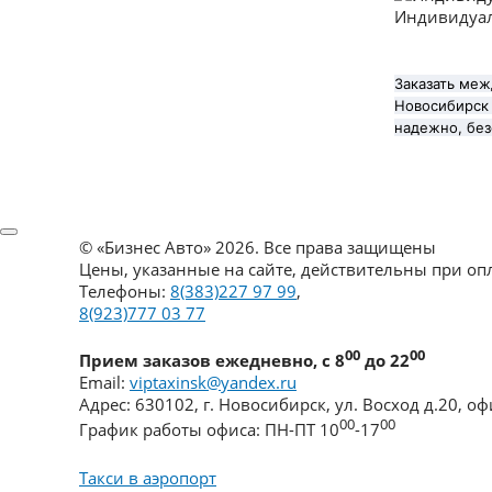
Индивидуа
Заказать меж
Новосибирск 
надежно, без
©
«Бизнес Авто»
2026. Все права защищены
Цены, указанные на сайте, действительны при о
Телефоны:
8(383)227 97 99
,
8(923)777 03 77
00
00
Прием заказов ежедневно, с 8
до 22
Email:
viptaxinsk@yandex.ru
Адрес:
630102
,
г. Новосибирск
,
ул. Восход д.20, оф
00
00
График работы офиса:
ПН-ПТ 10
-17
Такси в аэропорт