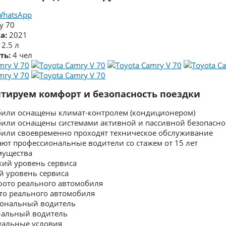
WhatsApp
y 70
а:
2021
2.5 л
ть:
4 чел
тируем комфорт и безопасность поездки
били оснащены климат-контролем (кондиционером)
били оснащены системами активной и пассивной безопасно
били своевременно проходят техническое обслуживание
ают профессиональные водители со стажем от 15 лет
мущества
й уровень сервиса
ото реального автомобиля
нальный водитель