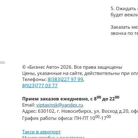
5.​ Ожидать
будет вежли
Заказать ме
звонка по т
©
«Бизнес Авто»
2026. Все права защищены
Цены, указанные на сайте, действительны при о
Телефоны:
8(383)227 97 99
,
8(923)777 03 77
00
00
Прием заказов ежедневно, с 8
до 22
Email:
viptaxinsk@yandex.ru
Адрес:
630102
,
г. Новосибирск
,
ул. Восход д.20, оф
00
00
График работы офиса:
ПН-ПТ 10
-17
Такси в аэропорт
Микроавтобус с водителем