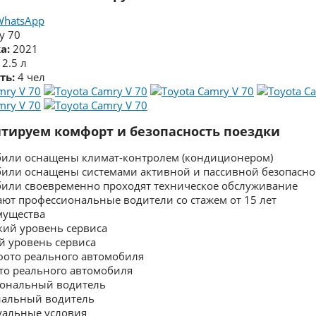
WhatsApp
y 70
а:
2021
2.5 л
ть:
4 чел
тируем комфорт и безопасность поездки
били оснащены климат-контролем (кондиционером)
били оснащены системами активной и пассивной безопасно
били своевременно проходят техническое обслуживание
ают профессиональные водители со стажем от 15 лет
мущества
й уровень сервиса
ото реального автомобиля
нальный водитель