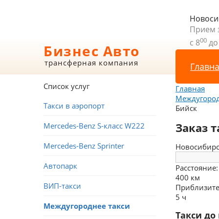
Новоси
Прием 
00
с 8
до
Бизнес Авто
трансферная компания
Главн
Список услуг
Главная
Междугород
Такси в аэропорт
Бийск
Заказ 
Mercedes-Benz S-класс W222
Mercedes-Benz Sprinter
Новосибир
Автопарк
Расстояние:
400 км
ВИП-такси
Приблизите
5 ч
Междугороднее такси
Такси до 