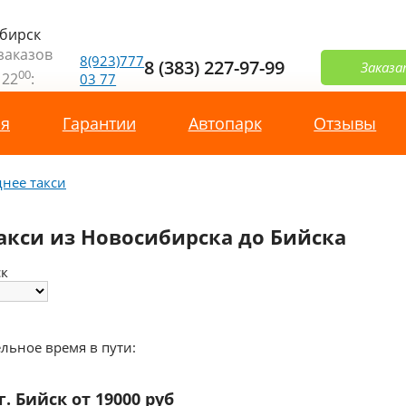
бирск
заказов
8(923)777
8 (383) 227-97-99
Заказа
00
 22
:
03 77
ая
Гарантии
Автопарк
Отзывы
нее такси
такси из Новосибирска до Бийска
ск
льное время в пути:
г. Бийск от 19000 руб