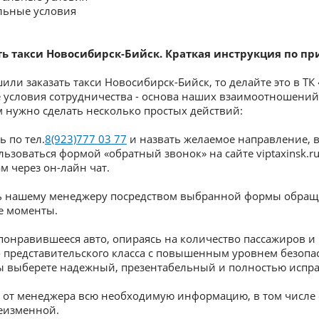
льные условия
ть такси Новосибирск-Бийск. Краткая инструкция по п
или заказать такси Новосибирск-Бийск, то делайте это в ТК 
 условия сотрудничества - основа наших взаимоотношений
м нужно сделать несколько простых действий:
ь по тел.
8(923)777 03 77
и назвать желаемое направление, в
ьзоваться формой «обратный звонок» на сайте viptaxinsk.r
м через он-лайн чат.
ть нашему менеджеру посредством выбранной формы обращен
е моменты.
 понравившееся авто, опираясь на количество пассажиров 
то представительского класса с повышенным уровнем безопа
ы выберете надежный, презентабельный и полностью испр
ь от менеджера всю необходимую информацию, в том числе о
неизменной.