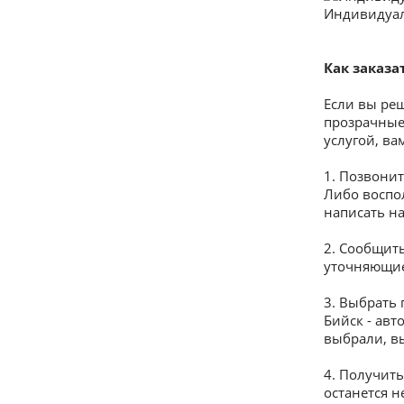
Индивидуа
Как заказа
Если вы реш
прозрачные
услугой, ва
1.​ Позвонит
Либо воспол
написать на
2.​ Сообщи
уточняющи
3.​ Выбрать
Бийск - ав
выбрали, в
4.​ Получит
останется 