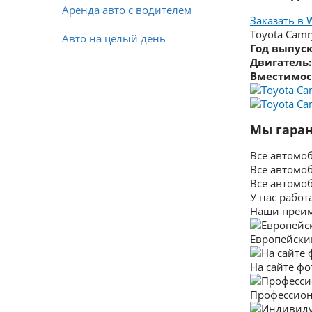
Аренда авто с водителем
Заказать в 
Toyota Camr
Авто на целый день
Год выпуск
Двигатель:
Вместимос
Мы гаран
Все автомо
Все автомо
Все автомо
У нас работ
Наши преи
Европейски
На сайте ф
Профессио