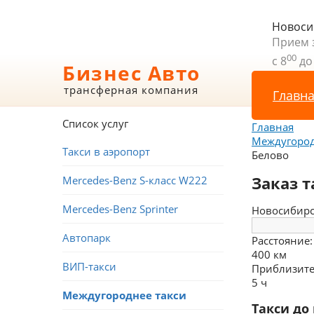
Новоси
Прием 
00
с 8
до
Бизнес Авто
трансферная компания
Главн
Список услуг
Главная
Междугород
Такси в аэропорт
Белово
Заказ т
Mercedes-Benz S-класс W222
Mercedes-Benz Sprinter
Новосибир
Автопарк
Расстояние:
400 км
ВИП-такси
Приблизите
5 ч
Междугороднее такси
Такси до 