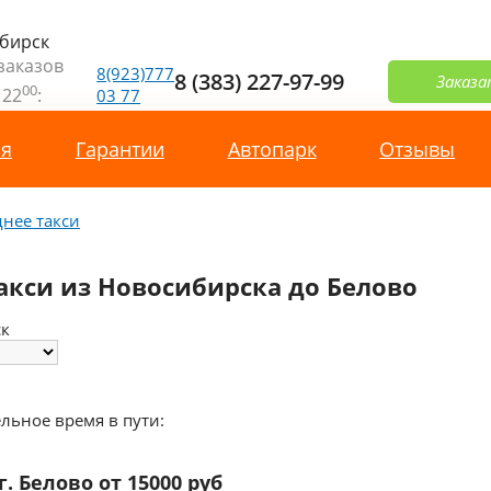
бирск
заказов
8(923)777
8 (383) 227-97-99
Заказа
00
 22
:
03 77
ая
Гарантии
Автопарк
Отзывы
нее такси
акси из Новосибирска до Белово
ск
льное время в пути:
г. Белово от 15000 руб