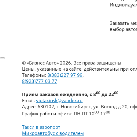
Индивидуа
Заказать м
выбор авто
©
«Бизнес Авто»
2026. Все права защищены
Цены, указанные на сайте, действительны при о
Телефоны:
8(383)227 97 99
,
8(923)777 03 77
00
00
Прием заказов ежедневно, с 8
до 22
Email:
viptaxinsk@yandex.ru
Адрес:
630102
,
г. Новосибирск
,
ул. Восход д.20, оф
00
00
График работы офиса:
ПН-ПТ 10
-17
Такси в аэропорт
Микроавтобус с водителем