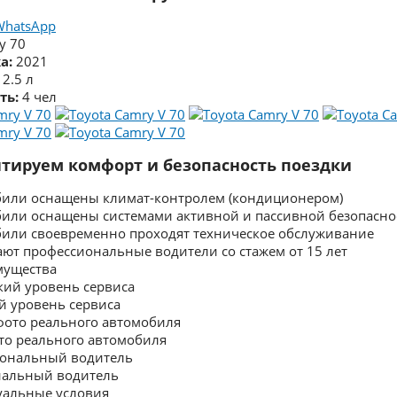
WhatsApp
y 70
а:
2021
2.5 л
ть:
4 чел
тируем комфорт и безопасность поездки
били оснащены климат-контролем (кондиционером)
били оснащены системами активной и пассивной безопасно
били своевременно проходят техническое обслуживание
ают профессиональные водители со стажем от 15 лет
мущества
й уровень сервиса
ото реального автомобиля
нальный водитель