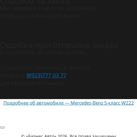
Спасибо за заказ!
Мы свяжемся с вами по указанному
телефону в ближайшее время
Ошибка при отправке заказа
К сожалению, возникла ошибка.
Пожалуйста, свяжитесь с нами по
телефону
8(923)777 03 77
для оформления заказа
Подробнее об автомобиле — Mercedes-Benz S-класс W222
©
«Бизнес Авто»
2026. Все права защищены