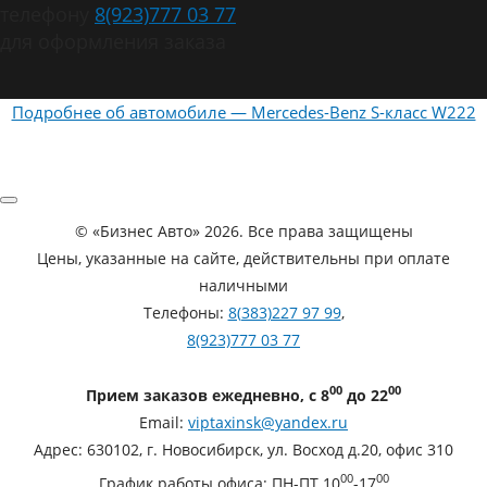
телефону
8(923)777 03 77
для оформления заказа
Подробнее об автомобиле — Mercedes-Benz S-класс W222
©
«Бизнес Авто»
2026. Все права защищены
Цены, указанные на сайте, действительны при оплате
наличными
Телефоны:
8(383)227 97 99
,
8(923)777 03 77
00
00
Прием заказов ежедневно, с 8
до 22
Email:
viptaxinsk@yandex.ru
Адрес:
630102
,
г. Новосибирск
,
ул. Восход д.20, офис 310
00
00
График работы офиса:
ПН-ПТ 10
-17